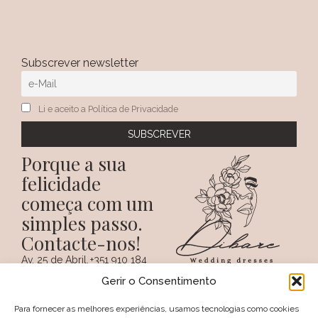
Subscrever newsletter
Li e aceito a Política de Privacidade
Porque a sua
felicidade
começa com um
simples passo.
Contacte-nos!
Av. 25 de Abril,
+351 910 184
SIGA-NOS NAS REDES
38 A
359
Gerir o Consentimento
SOCIAIS
(Chamada para a
6100 - 731,
rede móvel
Sertã
nacional)
Para fornecer as melhores experiências, usamos tecnologias como cookies
PORTUGAL
+351 274 094