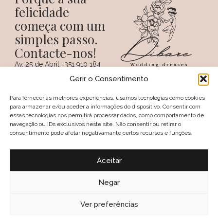
felicidade
começa com um
simples passo.
Contacte-nos!
Av. 25 de Abril,
+351 910 184
SIGA-NOS NAS REDES
38 A
359
Gerir o Consentimento
SOCIAIS
(Chamada para a
6100 - 731,
rede móvel
Sertã
nacional)
Para fornecer as melhores experiências, usamos tecnologias como cookies
PORTUGAL
+351 274 094
para armazenar e/ou aceder a informações do dispositivo. Consentir com
097
essas tecnologias nos permitirá processar dados, como comportamento de
(Chamada para a
navegação ou IDs exclusivos neste site. Não consentir ou retirar o
rede fixa nacional)
consentimento pode afetar negativamante certos recursos e funções.
geral@dibare.com
Avisos legais
Política de Privacidade
Aceitar
Livro de reclamações
Política de Cookies (UE)
Termos e Condições
Negar
Política de troca e devolução
2025, Dibare, Wedding Dresses
Ver preferências