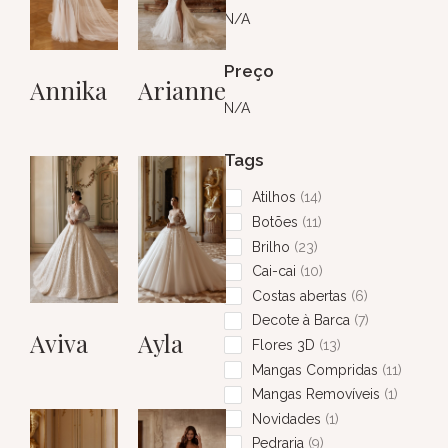
N/A
Preço
Annika
Arianne
N/A
Tags
Atilhos
14
Botões
11
Brilho
23
Cai-cai
10
Costas abertas
6
Decote à Barca
7
Aviva
Ayla
Flores 3D
13
Mangas Compridas
11
Mangas Removíveis
1
Novidades
1
Pedraria
9