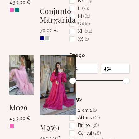
6XL
5
430,00
€
Conjunto
L
76
M
81
Margarida
S
80
79,90
€
XL
24
XS
1
Preço
–
Tags
M029
2 em 1
1
Atilhos
21
450,00
€
M9561
Brilho
38
Cai-cai
28
450,00
€