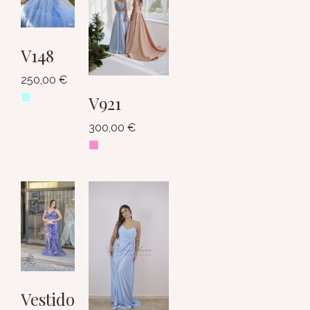
V148
250,00
€
V921
300,00
€
Vestido