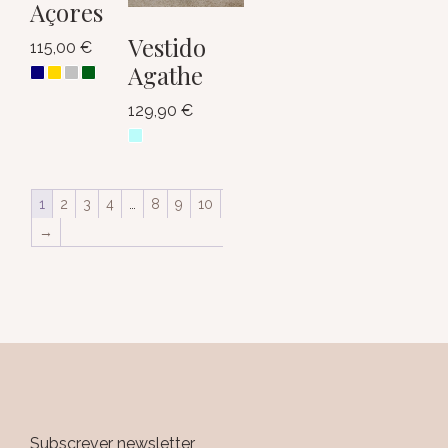
Açores
Vestido
115,00
€
Agathe
129,90
€
1
2
3
4
…
8
9
10
→
Subscrever newsletter