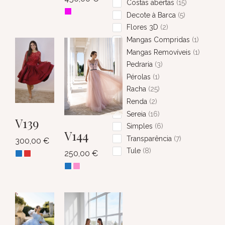
Costas abertas
15
Decote à Barca
5
Flores 3D
2
Mangas Compridas
1
Mangas Removíveis
1
Pedraria
3
Pérolas
1
Racha
25
Renda
2
Sereia
16
V139
Simples
6
V144
Transparência
7
300,00
€
Tule
8
250,00
€