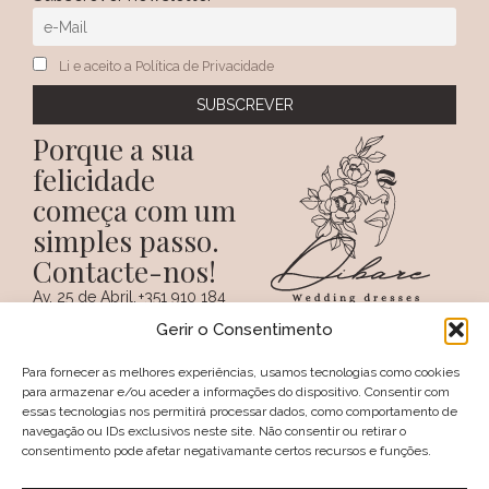
Li e aceito a Política de Privacidade
Porque a sua
felicidade
começa com um
simples passo.
Contacte-nos!
Av. 25 de Abril,
+351 910 184
SIGA-NOS NAS REDES
38 A
359
Gerir o Consentimento
SOCIAIS
(Chamada para a
6100 - 731,
rede móvel
Sertã
nacional)
Para fornecer as melhores experiências, usamos tecnologias como cookies
PORTUGAL
+351 274 094
para armazenar e/ou aceder a informações do dispositivo. Consentir com
097
essas tecnologias nos permitirá processar dados, como comportamento de
(Chamada para a
navegação ou IDs exclusivos neste site. Não consentir ou retirar o
rede fixa nacional)
consentimento pode afetar negativamante certos recursos e funções.
geral@dibare.com
Avisos legais
Política de Privacidade