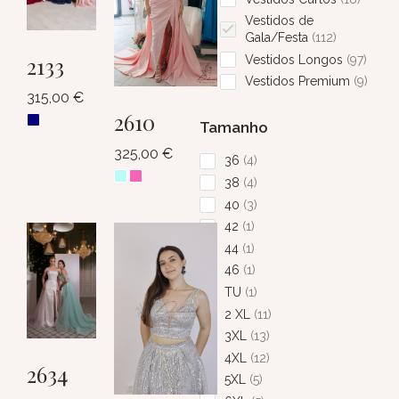
Vestidos de
Gala/Festa
112
2133
Vestidos Longos
97
Vestidos Premium
9
315,00
€
2610
Tamanho
325,00
€
36
4
38
4
40
3
42
1
44
1
46
1
TU
1
2 XL
11
3XL
13
4XL
12
2634
5XL
5