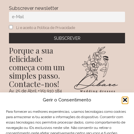
Subscrever newsletter
Li e aceito a Política de Privacidade
Porque a sua
felicidade
começa com um
simples passo.
Contacte-nos!
Av. 25 de Abril,
+351 910 184
SIGA-NOS NAS REDES
38 A
359
Gerir o Consentimento
SOCIAIS
(Chamada para a
6100 - 731,
rede móvel
Sertã
nacional)
Para fornecer as melhores experiências, usamos tecnologias como cookies
PORTUGAL
+351 274 094
para armazenar e/ou aceder a informações do dispositivo. Consentir com
097
essas tecnologias nos permitirá processar dados, como comportamento de
(Chamada para a
navegação ou IDs exclusivos neste site. Não consentir ou retirar o
rede fixa nacional)
consentimento pode afetar negativamante certos recursos e funções.