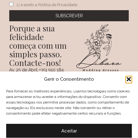
Li e aceito a Política de Privacidade
Porque a sua
felicidade
começa com um
simples passo.
Contacte-nos!
Av. 25 de Abril,
+351 910 184
SIGA-NOS NAS REDES
38 A
359
Gerir o Consentimento
SOCIAIS
(Chamada para a
6100 - 731,
rede móvel
Sertã
nacional)
Para fornecer as melhores experiências, usamos tecnologias como cookies
PORTUGAL
+351 274 094
para armazenar e/ou aceder a informações do dispositivo. Consentir com
097
essas tecnologias nos permitirá processar dados, como comportamento de
(Chamada para a
navegação ou IDs exclusivos neste site. Não consentir ou retirar o
rede fixa nacional)
consentimento pode afetar negativamante certos recursos e funções.
geral@dibare.com
Avisos legais
Política de Privacidade
Aceitar
Livro de reclamações
Política de Cookies (UE)