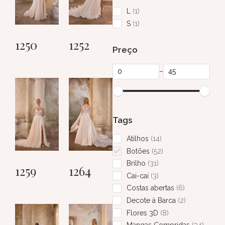
L
1
S
1
1250
1252
Preço
–
Tags
Atilhos
14
Botões
52
Brilho
31
1259
1264
Cai-cai
3
Costas abertas
6
Decote à Barca
2
Flores 3D
8