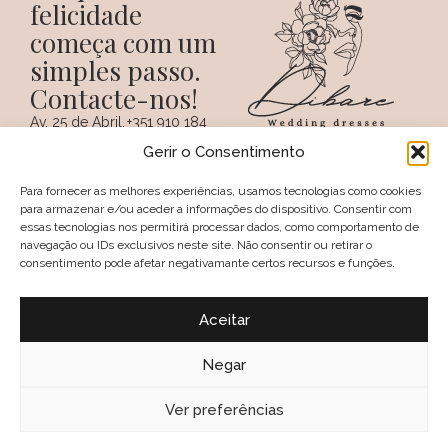
felicidade
começa com um
simples passo.
Contacte-nos!
Av. 25 de Abril,
+351 910 184
SIGA-NOS NAS REDES
38 A
359
Gerir o Consentimento
SOCIAIS
(Chamada para a
6100 - 731,
rede móvel
Sertã
nacional)
Para fornecer as melhores experiências, usamos tecnologias como cookies
PORTUGAL
+351 274 094
para armazenar e/ou aceder a informações do dispositivo. Consentir com
097
essas tecnologias nos permitirá processar dados, como comportamento de
(Chamada para a
navegação ou IDs exclusivos neste site. Não consentir ou retirar o
rede fixa nacional)
consentimento pode afetar negativamante certos recursos e funções.
geral@dibare.com
Avisos legais
Política de Privacidade
Aceitar
Livro de reclamações
Política de Cookies (UE)
Termos e Condições
Negar
Política de troca e devolução
2025, Dibare, Wedding Dresses
Ver preferências