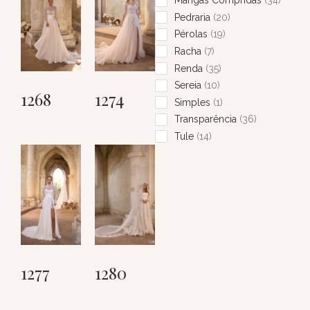
Mangas Compridas
34
Pedraria
20
Pérolas
19
Racha
7
Renda
35
Sereia
10
1268
1274
Simples
1
Transparência
36
Tule
14
1277
1280