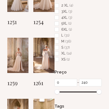
2 XL
4
3XL
3
4XL
3
1251
1254
5XL
1
6XL
1
L
31
M
36
S
37
XL
14
XS
1
Preço
1259
1261
–
Tags