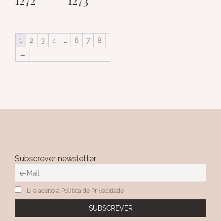
1
2
3
4
…
6
7
8
→
Subscrever newsletter
Li e aceito a Política de Privacidade