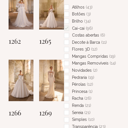
Atilhos
43
Botões
3
Brilho
34
Cai-cai
96
Costas abertas
6
1262
1265
Decote à Barca
11
Flores 3D
12
Mangas Compridas
19
Mangas Removíveis
14
Novidades
2
Pedraria
19
Pérolas
12
Princesa
1
Racha
26
Renda
21
1266
1269
Sereia
21
Simples
10
Transparência
23