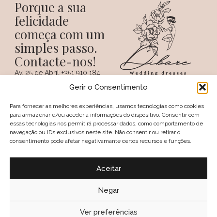
Porque a sua
felicidade
começa com um
simples passo.
Contacte-nos!
Av. 25 de Abril,
+351 910 184
SIGA-NOS NAS REDES
38 A
359
Gerir o Consentimento
SOCIAIS
(Chamada para a
6100 - 731,
rede móvel
Sertã
nacional)
Para fornecer as melhores experiências, usamos tecnologias como cookies
PORTUGAL
+351 274 094
para armazenar e/ou aceder a informações do dispositivo. Consentir com
097
essas tecnologias nos permitirá processar dados, como comportamento de
(Chamada para a
navegação ou IDs exclusivos neste site. Não consentir ou retirar o
rede fixa nacional)
consentimento pode afetar negativamante certos recursos e funções.
geral@dibare.com
Avisos legais
Política de Privacidade
Aceitar
Livro de reclamações
Política de Cookies (UE)
Termos e Condições
Negar
Política de troca e devolução
2025, Dibare, Wedding Dresses
Ver preferências