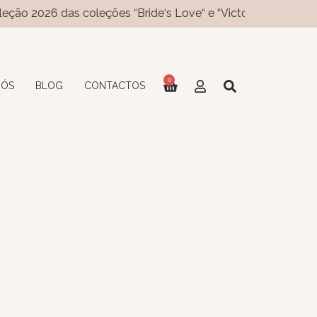
o 2026 das coleções “Bride‘s Love“ e “Victory‘s Love“ já dispo
0
NÓS
BLOG
CONTACTOS