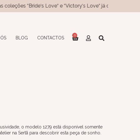
“Bride‘s Love“ e “Victory‘s Love“ já disponíveis no site! Novo
0
NÓS
BLOG
CONTACTOS
usividade, o modelo 1279 está disponível somente
lier na Sertã para descobrir esta peça de sonho.