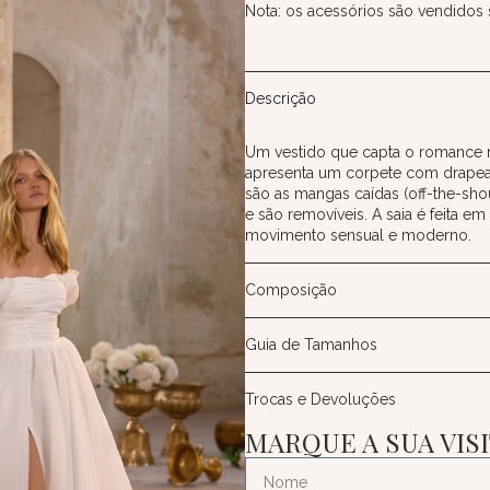
Nota: os acessórios são vendidos
Descrição
Um vestido que capta o romance 
apresenta um corpete com drapea
são as mangas caídas (off-the-sh
e são removíveis. A saia é feita e
movimento sensual e moderno.
Composição
Guia de Tamanhos
Trocas e Devoluções
MARQUE A SUA VIS