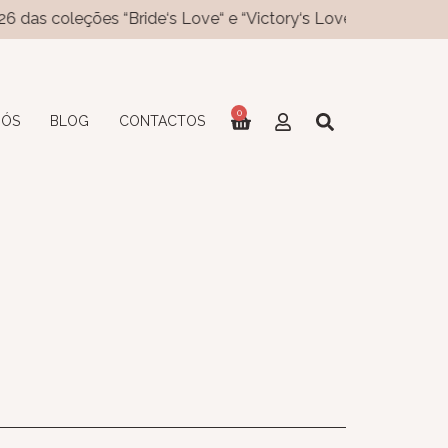
eções “Bride‘s Love“ e “Victory‘s Love“ já disponíveis no site
0
NÓS
BLOG
CONTACTOS