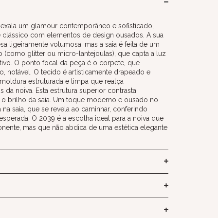
exala um glamour contemporâneo e sofisticado,
clássico com elementos de design ousados. A sua
cesa ligeiramente volumosa, mas a saia é feita de um
o (como glitter ou micro-lantejoulas), que capta a luz
stivo. O ponto focal da peça é o corpete, que
 notável. O tecido é artisticamente drapeado e
moldura estruturada e limpa que realça
da noiva. Esta estrutura superior contrasta
 o brilho da saia. Um toque moderno e ousado no
a na saia, que se revela ao caminhar, conferindo
sperada. O 2039 é a escolha ideal para a noiva que
onente, mas que não abdica de uma estética elegante