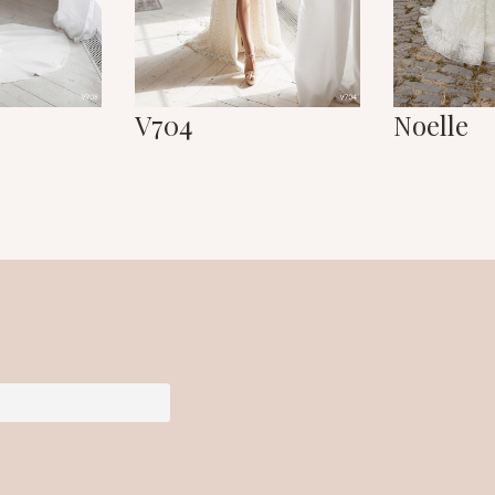
V704
Noelle