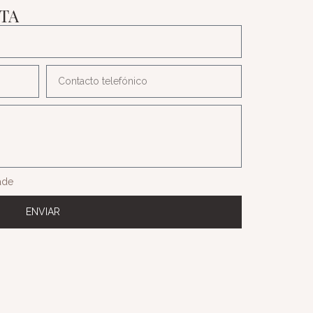
ITA
dade
ENVIAR