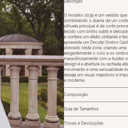
Descrição
O modelo 2039 é um vestido que 
combinando o drama de um corte 
silhueta principal é de corte prin
tecido com brilho subtil e delicad
e confere um efeito cintilante e fe
apresenta um Decote Ombro Caído,
dobrado nesta zona, criando uma 
elegantemente o colo e os ombros 
maravilhosamente com a fluidez e
design é a abertura ou rachada alt
movimento e uma sensualidade ine
deseja um visual majestoso e imp
e moderna.
Composição
Guia de Tamanhos
Trocas e Devoluções