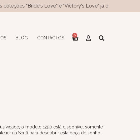
Bride‘s Love“ e “Victory‘s Love“ já disponíveis no site! Novo
0
NÓS
BLOG
CONTACTOS
usividade, o modelo 1250 está disponível somente
lier na Sertã para descobrir esta peça de sonho.