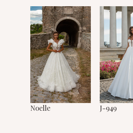
Noelle
J-949