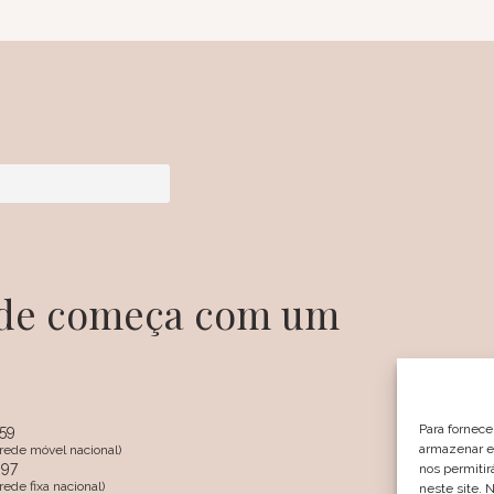
dade começa com um
Para fornece
359
armazenar e/
rede móvel nacional)
097
nos permiti
SIGA
ede fixa nacional)
neste site. 