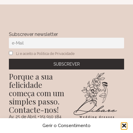
Subscrever newsletter
Li e aceito a Política de Privacidade
Porque a sua
felicidade
começa com um
simples passo.
Contacte-nos!
Av. 25 de Abril,
+351 910 184
SIGA-NOS NAS REDES
38 A
359
Gerir o Consentimento
SOCIAIS
(Chamada para a
6100 - 731,
rede móvel