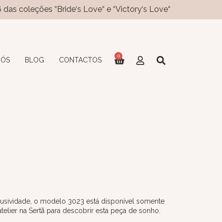
es “Bride‘s Love“ e “Victory‘s Love“ já disponíveis no site! N
0
NÓS
BLOG
CONTACTOS
usividade, o modelo 3023 está disponível somente
lier na Sertã para descobrir esta peça de sonho.