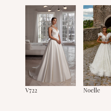
V722
Noelle