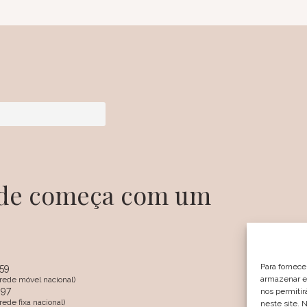
dade começa com um
Para fornece
359
armazenar e/
rede móvel nacional)
097
nos permiti
SIGA
ede fixa nacional)
neste site. 