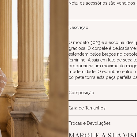
Nota: os acessórios são vendidos
Descrição
O modelo 3023 é a escolha ideal 
graciosa. O corpete é delicadamen
estendem pelos braços no decote “
feminino. A saia em tule de seda l
proporciona um movimento magníf
modernidade. O equilíbrio entre o
corpete torna esta peça perfeita pa
Composição
Guia de Tamanhos
Trocas e Devoluções
MARQUE A SUA VIS