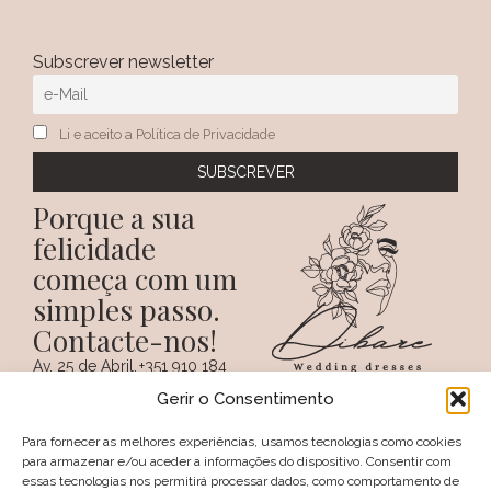
Subscrever newsletter
Li e aceito a Política de Privacidade
Porque a sua
felicidade
começa com um
simples passo.
Contacte-nos!
Av. 25 de Abril,
+351 910 184
SIGA-NOS NAS REDES
38 A
359
Gerir o Consentimento
SOCIAIS
(Chamada para a
6100 - 731,
rede móvel
Sertã
nacional)
Para fornecer as melhores experiências, usamos tecnologias como cookies
PORTUGAL
+351 274 094
para armazenar e/ou aceder a informações do dispositivo. Consentir com
097
essas tecnologias nos permitirá processar dados, como comportamento de