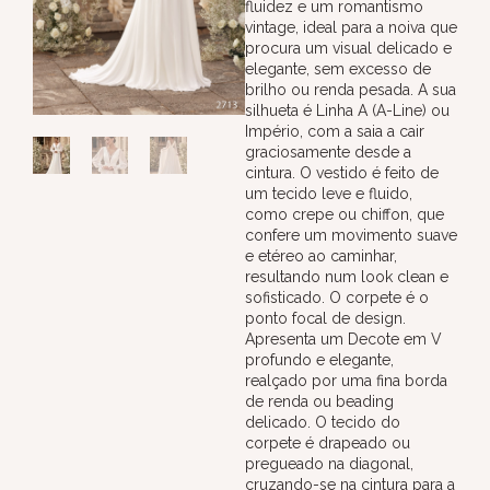
fluidez e um romantismo
vintage, ideal para a noiva que
procura um visual delicado e
elegante, sem excesso de
brilho ou renda pesada. A sua
silhueta é Linha A (A-Line) ou
Império, com a saia a cair
graciosamente desde a
cintura. O vestido é feito de
um tecido leve e fluido,
como crepe ou chiffon, que
confere um movimento suave
e etéreo ao caminhar,
resultando num look clean e
sofisticado. O corpete é o
ponto focal de design.
Apresenta um Decote em V
profundo e elegante,
realçado por uma fina borda
de renda ou beading
delicado. O tecido do
corpete é drapeado ou
pregueado na diagonal,
cruzando-se na cintura para a