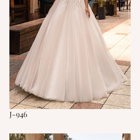
J-946