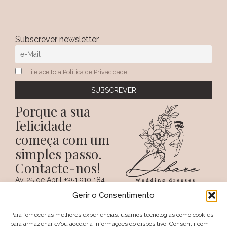
Subscrever newsletter
Li e aceito a Política de Privacidade
Porque a sua
felicidade
começa com um
simples passo.
Contacte-nos!
Av. 25 de Abril,
+351 910 184
SIGA-NOS NAS REDES
38 A
359
Gerir o Consentimento
SOCIAIS
(Chamada para a
6100 - 731,
rede móvel
Sertã
nacional)
Para fornecer as melhores experiências, usamos tecnologias como cookies
PORTUGAL
+351 274 094
para armazenar e/ou aceder a informações do dispositivo. Consentir com