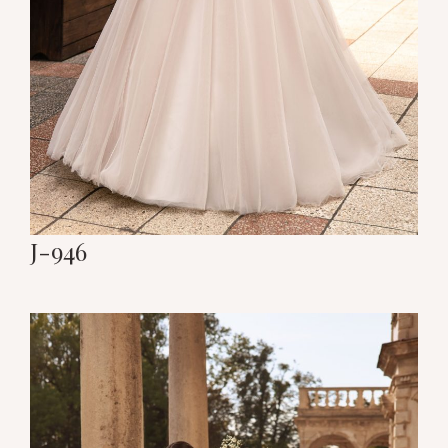
J-946