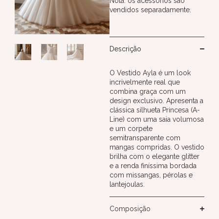
Nota: os acessórios são
vendidos separadamente.
Descrição
O Vestido Ayla é um look
incrivelmente real que
combina graça com um
design exclusivo. Apresenta a
clássica silhueta Princesa (A-
Line) com uma saia volumosa
e um corpete
semitransparente com
mangas compridas. O vestido
brilha com o elegante glitter
e a renda finíssima bordada
com missangas, pérolas e
lantejoulas.
Composição