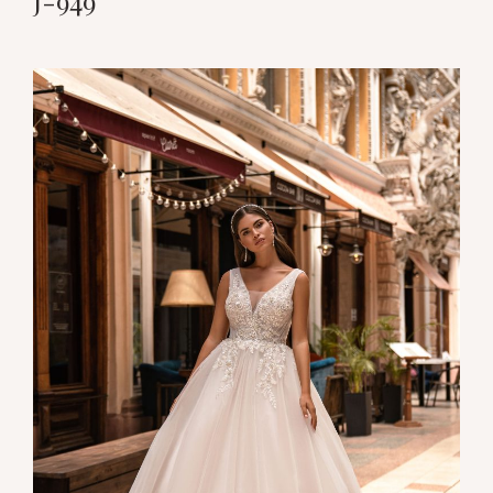
J-949