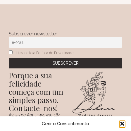
Subscrever newsletter
Li e aceito a Política de Privacidade
Porque a sua
felicidade
começa com um
simples passo.
Contacte-nos!
Av. 25 de Abril,
+351 910 184
SIGA-NOS NAS REDES
38 A
359
Gerir o Consentimento
SOCIAIS
(Chamada para a
6100 - 731,
rede móvel