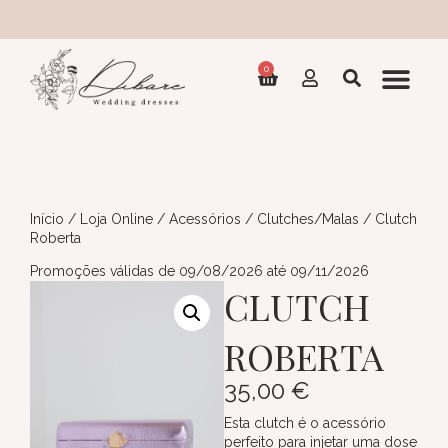
Cole
0
Início
/
Loja Online
/
Acessórios
/
Clutches/Malas
/ Clutch
Roberta
Promoções válidas de 09/08/2026 até 09/11/2026
CLUTCH
ROBERTA
35,00
€
Esta clutch é o acessório
perfeito para injetar uma dose