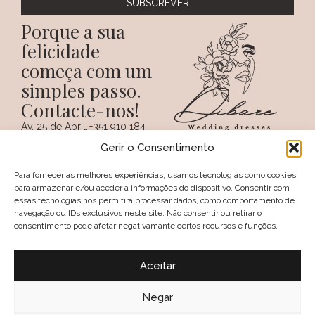
Porque a sua
felicidade
começa com um
simples passo.
Contacte-nos!
Av. 25 de Abril,
+351 910 184
SIGA-NOS NAS REDES
38 A
359
Gerir o Consentimento
SOCIAIS
(Chamada para a
6100 - 731,
rede móvel
Sertã
nacional)
Para fornecer as melhores experiências, usamos tecnologias como cookies
PORTUGAL
+351 274 094
para armazenar e/ou aceder a informações do dispositivo. Consentir com
097
essas tecnologias nos permitirá processar dados, como comportamento de
(Chamada para a
navegação ou IDs exclusivos neste site. Não consentir ou retirar o
rede fixa nacional)
consentimento pode afetar negativamante certos recursos e funções.
geral@dibare.com
Avisos legais
Política de Privacidade
Aceitar
Livro de reclamações
Política de Cookies (UE)
Termos e Condições
Negar
Política de troca e devolução