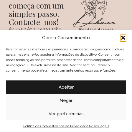
começa com um
simples passo.
Contacte-nos!
Av. 25 de Abril,
+351 910 184
SIGA-NOS NAS REDES
38 A
359
Gerir o Consentimento
SOCIAIS
(Chamada para a
6100 - 731,
rede móvel
Sertã
nacional)
Para fornecer as melhores experiências, usamos tecnologias como cookies
PORTUGAL
+351 274 094
para armazenar e/ou aceder a informações do dispositivo. Consentir com
097
essas tecnologias nos permitirá processar dados, como comportamento de
(Chamada para a
navegação ou IDs exclusivos neste site. Não consentir ou retirar o
rede fixa nacional)
consentimento pode afetar negativamante certos recursos e funções.
geral@dibare.com
Avisos legais
Política de Privacidade
Aceitar
Livro de reclamações
Política de Cookies (UE)
Termos e Condições
Negar
Política de troca e devolução
2025, Dibare, Wedding Dresses
Ver preferências
Política de Cookies
Política de Privacidade
Avisos legais