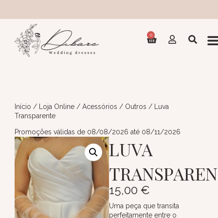
Col
0
Início
/
Loja Online
/
Acessórios
/
Outros
/ Luva
Transparente
Promoções válidas de 08/08/2026 até 08/11/2026
LUVA
TRANSPAREN
15,00
€
Uma peça que transita
perfeitamente entre o