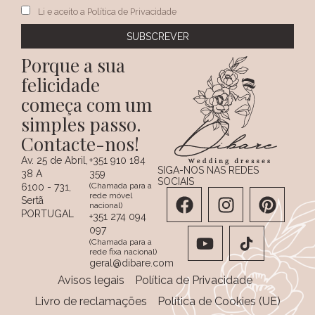
Li e aceito a Política de Privacidade
Porque a sua
felicidade
começa com um
simples passo.
Contacte-nos!
Av. 25 de Abril,
+351 910 184
SIGA-NOS NAS REDES
38 A
359
SOCIAIS
(Chamada para a
6100 - 731,
rede móvel
Sertã
nacional)
PORTUGAL
+351 274 094
097
(Chamada para a
rede fixa nacional)
geral@dibare.com
Avisos legais
Política de Privacidade
Livro de reclamações
Política de Cookies (UE)