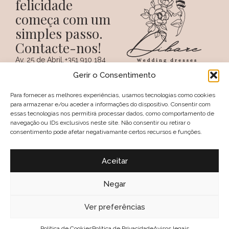
felicidade
começa com um
simples passo.
Contacte-nos!
Av. 25 de Abril,
+351 910 184
SIGA-NOS NAS REDES
38 A
359
Gerir o Consentimento
SOCIAIS
(Chamada para a
6100 - 731,
rede móvel
Sertã
nacional)
Para fornecer as melhores experiências, usamos tecnologias como cookies
PORTUGAL
+351 274 094
para armazenar e/ou aceder a informações do dispositivo. Consentir com
097
essas tecnologias nos permitirá processar dados, como comportamento de
(Chamada para a
navegação ou IDs exclusivos neste site. Não consentir ou retirar o
rede fixa nacional)
consentimento pode afetar negativamante certos recursos e funções.
geral@dibare.com
Avisos legais
Política de Privacidade
Aceitar
Livro de reclamações
Política de Cookies (UE)
Termos e Condições
Negar
Política de troca e devolução
2025, Dibare, Wedding Dresses
Ver preferências
Política de Cookies
Política de Privacidade
Avisos legais