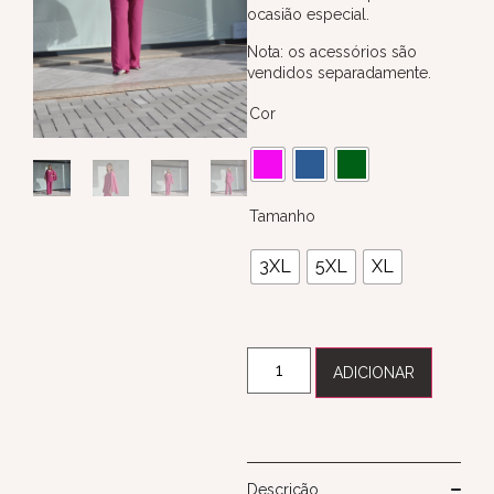
ocasião especial.
Nota: os acessórios são
vendidos separadamente.
Cor
Tamanho
3XL
5XL
XL
ADICIONAR
Descrição