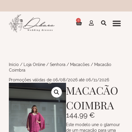
Coleção 20
0
Início
/
Loja Online
/
Senhora
/
Macacões
/ Macacão
Coimbra
Promoções válidas de 06/08/2026 até 06/11/2026
MACACÃO
COIMBRA
144,99
€
Este modelo une o glamour
de um macacão para uma