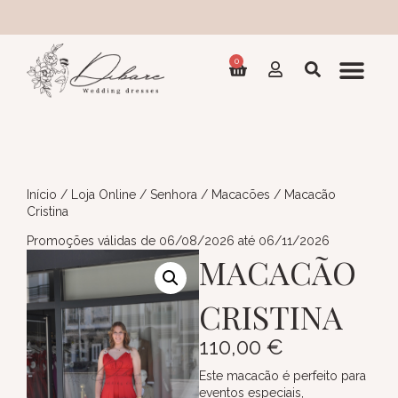
Coleç
0
Início
/
Loja Online
/
Senhora
/
Macacões
/ Macacão
Cristina
Promoções válidas de 06/08/2026 até 06/11/2026
MACACÃO
CRISTINA
110,00
€
Este macacão é perfeito para
eventos especiais,