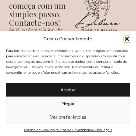
começa com um
simples passo.
Contacte-nos!
Av. 25 de Abril,
+351 910 184
SIGA-NOS NAS REDES
38 A
359
Gerir o Consentimento
SOCIAIS
(Chamada para a
6100 - 731,
rede móvel
Sertã
nacional)
Para fornecer as melhores experiências, usamos tecnologias como cookies
PORTUGAL
+351 274 094
para armazenar e/ou aceder a informações do dispositivo. Consentir com
097
essas tecnologias nos permitirá processar dados, como comportamento de
(Chamada para a
navegação ou IDs exclusivos neste site. Não consentir ou retirar o
rede fixa nacional)
consentimento pode afetar negativamante certos recursos e funções.
geral@dibare.com
Avisos legais
Política de Privacidade
Aceitar
Livro de reclamações
Política de Cookies (UE)
Termos e Condições
Negar
Política de troca e devolução
2025, Dibare, Wedding Dresses
Ver preferências
Política de Cookies
Política de Privacidade
Avisos legais