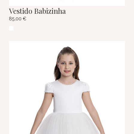
Vestido Babizinha
85,00
€