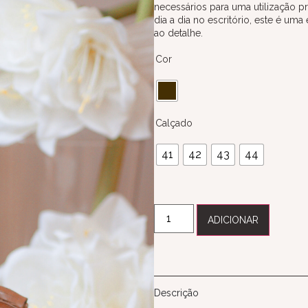
necessários para uma utilização p
dia a dia no escritório, este é um
ao detalhe.
Cor
Calçado
41
42
43
44
ADICIONAR
Descrição