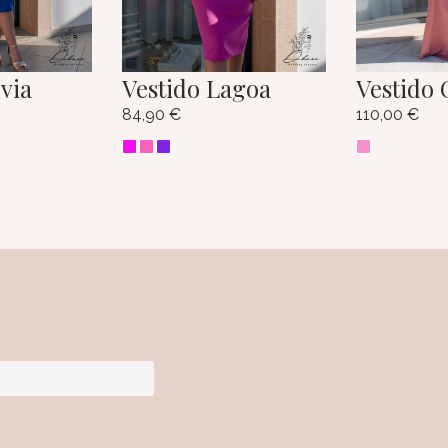
lvia
Vestido Lagoa
Vestido 
84,90
€
110,00
€