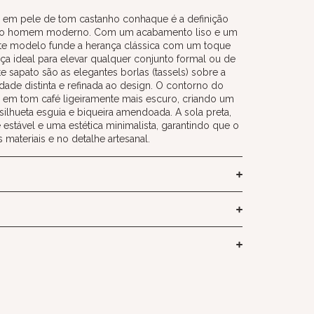
er em pele de tom castanho conhaque é a definição
ra o homem moderno. Com um acabamento liso e um
 este modelo funde a herança clássica com um toque
a ideal para elevar qualquer conjunto formal ou de
 sapato são as elegantes borlas (tassels) sobre a
ade distinta e refinada ao design. O contorno do
em tom café ligeiramente mais escuro, criando um
 silhueta esguia e biqueira amendoada. A sola preta,
e estável e uma estética minimalista, garantindo que o
materiais e no detalhe artesanal.