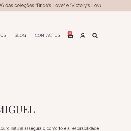
ões “Bride‘s Love“ e “Victory‘s Love“ já disponíveis no site!
0
NÓS
BLOG
CONTACTOS
MIGUEL
ouro natural assegura o conforto e a respirabilidade