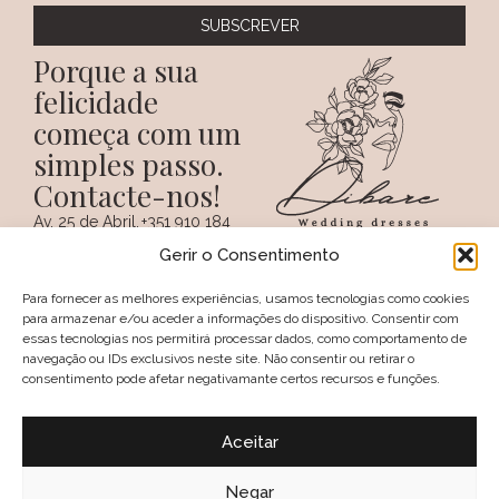
Porque a sua
felicidade
começa com um
simples passo.
Contacte-nos!
Av. 25 de Abril,
+351 910 184
SIGA-NOS NAS REDES
38 A
359
Gerir o Consentimento
SOCIAIS
(Chamada para a
6100 - 731,
rede móvel
Sertã
nacional)
Para fornecer as melhores experiências, usamos tecnologias como cookies
PORTUGAL
+351 274 094
para armazenar e/ou aceder a informações do dispositivo. Consentir com
097
essas tecnologias nos permitirá processar dados, como comportamento de
(Chamada para a
navegação ou IDs exclusivos neste site. Não consentir ou retirar o
rede fixa nacional)
consentimento pode afetar negativamante certos recursos e funções.
geral@dibare.com
Avisos legais
Política de Privacidade
Aceitar
Livro de reclamações
Política de Cookies (UE)
Termos e Condições
Negar