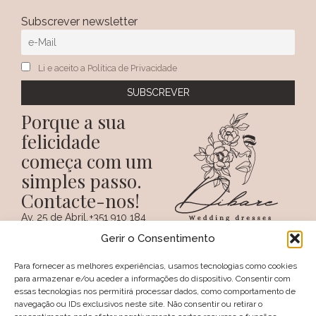
Subscrever newsletter
Li e aceito a Política de Privacidade
Porque a sua
felicidade
começa com um
simples passo.
Contacte-nos!
Av. 25 de Abril,
+351 910 184
SIGA-NOS NAS REDES
38 A
359
Gerir o Consentimento
SOCIAIS
(Chamada para a
6100 - 731,
rede móvel
Sertã
nacional)
Para fornecer as melhores experiências, usamos tecnologias como cookies
PORTUGAL
+351 274 094
para armazenar e/ou aceder a informações do dispositivo. Consentir com
097
essas tecnologias nos permitirá processar dados, como comportamento de
(Chamada para a
navegação ou IDs exclusivos neste site. Não consentir ou retirar o
rede fixa nacional)