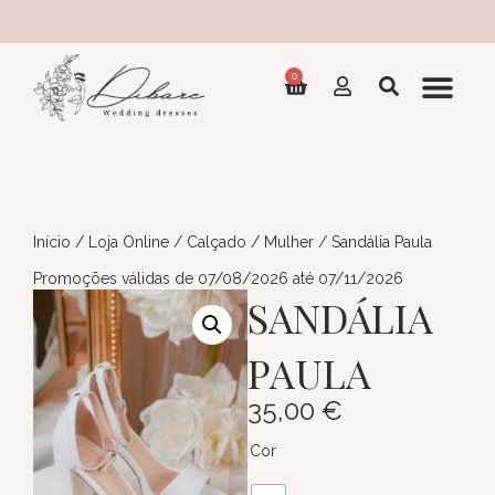
Coleç
0
Início
/
Loja Online
/
Calçado
/
Mulher
/ Sandália Paula
Promoções válidas de 07/08/2026 até 07/11/2026
SANDÁLIA
PAULA
35,00
€
Cor