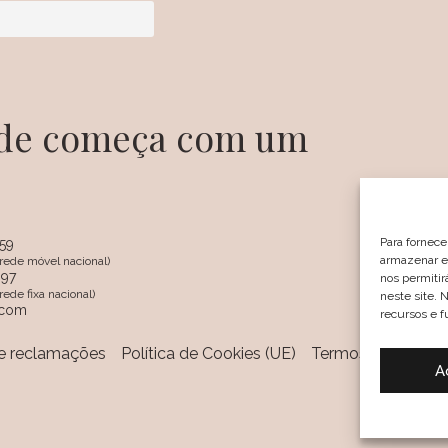
dade começa com um
Para fornece
359
armazenar e/
rede móvel nacional)
097
nos permiti
SIGA
ede fixa nacional)
neste site. 
.com
recursos e f
de reclamações
Política de Cookies (UE)
Termos e Condiçõ
A