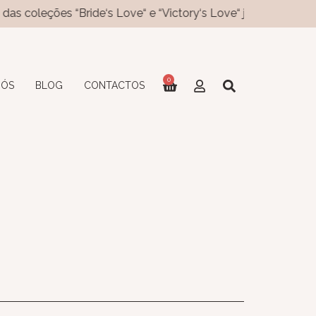
es “Bride‘s Love“ e “Victory‘s Love“ já disponíveis no site! N
0
NÓS
BLOG
CONTACTOS