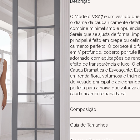
Descrição
O Modelo V807 é um vestido que c
o drama da cauda ricamente detal
combine minimalismo e opulência.
Sereia que se ajusta de forma limp
principal é feito em crepe ou ceti
caimento perfeito. O corpete é o 
em V profundo, coberto por tule il
adornado com aplicações de renda 
efeito de transparência e luxo. O
Cauda Dramática e Esvoaçante. Esta
em renda floral volumosa e tridim
do vestido principal e adicionand
perfeita para a noiva que valoriza 
cauda ricamente trabalhada.
Composição
Guia de Tamanhos