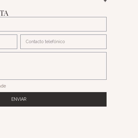
ITA
dade
ENVIAR