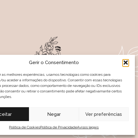
Gerir o Consentimento
r as melhores experiências, usamos tecnologias como cookies para
ou aceder a informações do dispositivo. Consentir com essas tecnologias
rá processar dados, como comportamento de navegação ou IDs exclusivos
-NOS NAS REDES SOCIAIS
Não consentir ou retirar o consentimento pode afetar negativamante certos
unções.
es
Política de troca e devolução
ceitar
Negar
Ver preferências
Política de Cookies
Política de Privacidade
Avisos legais