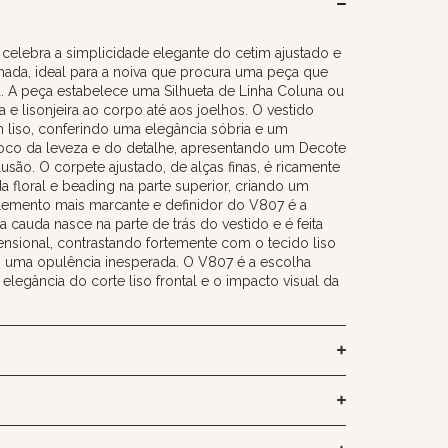
elebra a simplicidade elegante do cetim ajustado e
hada, ideal para a noiva que procura uma peça que
 A peça estabelece uma Silhueta de Linha Coluna ou
a e lisonjeira ao corpo até aos joelhos. O vestido
m liso, conferindo uma elegância sóbria e um
foco da leveza e do detalhe, apresentando um Decote
usão. O corpete ajustado, de alças finas, é ricamente
floral e beading na parte superior, criando um
 elemento mais marcante e definidor do V807 é a
 cauda nasce na parte de trás do vestido e é feita
ensional, contrastando fortemente com o tecido liso
o uma opulência inesperada. O V807 é a escolha
a elegância do corte liso frontal e o impacto visual da