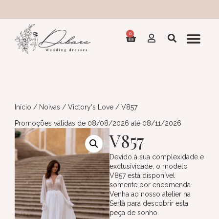
Col
0
Início
/
Noivas
/
Victory's Love
/ V857
Promoções válidas de 08/08/2026 até 08/11/2026
V857
Devido à sua complexidade e
exclusividade, o modelo
V857 está disponível
somente por encomenda.
Venha ao nosso atelier na
Sertã para descobrir esta
peça de sonho.