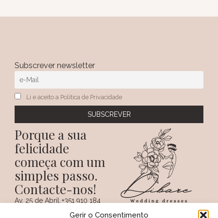
Subscrever newsletter
Li e aceito a Política de Privacidade
Porque a sua
felicidade
começa com um
simples passo.
Contacte-nos!
Av. 25 de Abril,
+351 910 184
SIGA-NOS NAS REDES
38 A
359
Gerir o Consentimento
SOCIAIS
(Chamada para a