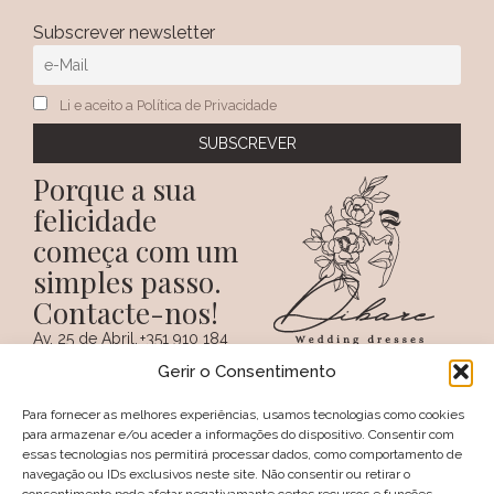
Subscrever newsletter
Li e aceito a Política de Privacidade
Porque a sua
felicidade
começa com um
simples passo.
Contacte-nos!
Av. 25 de Abril,
+351 910 184
SIGA-NOS NAS REDES
38 A
359
Gerir o Consentimento
SOCIAIS
(Chamada para a
6100 - 731,
rede móvel
Sertã
nacional)
Para fornecer as melhores experiências, usamos tecnologias como cookies
PORTUGAL
+351 274 094
para armazenar e/ou aceder a informações do dispositivo. Consentir com
097
essas tecnologias nos permitirá processar dados, como comportamento de
(Chamada para a
navegação ou IDs exclusivos neste site. Não consentir ou retirar o
rede fixa nacional)