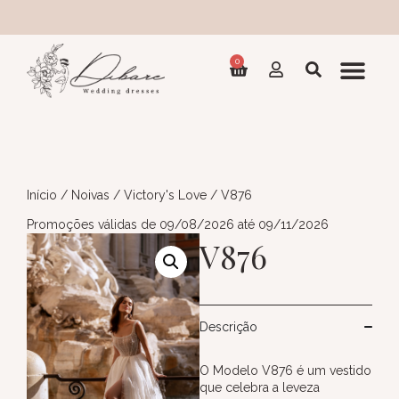
Coleç
0
Início
/
Noivas
/
Victory's Love
/ V876
Promoções válidas de 09/08/2026 até 09/11/2026
V876
Descrição
O Modelo V876 é um vestido
que celebra a leveza