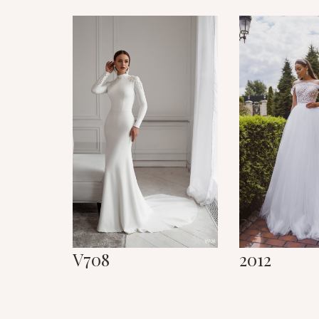
V708
2012