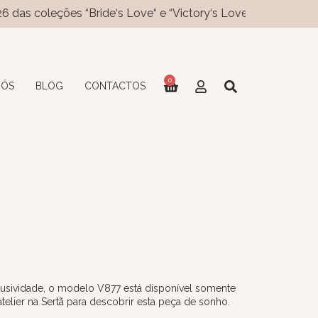
ões “Bride‘s Love“ e “Victory‘s Love“ já disponíveis no site! 
0
NÓS
BLOG
CONTACTOS
usividade, o modelo V877 está disponível somente
lier na Sertã para descobrir esta peça de sonho.