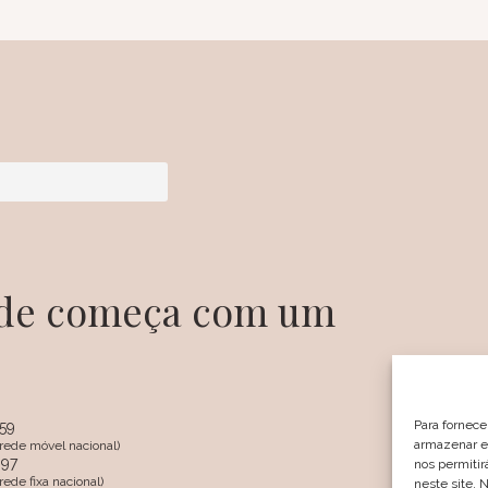
dade começa com um
Para fornece
359
armazenar e/
rede móvel nacional)
097
nos permiti
SIGA
ede fixa nacional)
neste site. 