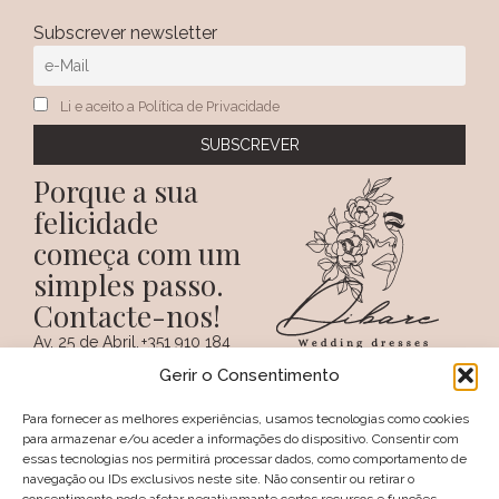
Subscrever newsletter
Li e aceito a Política de Privacidade
Porque a sua
felicidade
começa com um
simples passo.
Contacte-nos!
Av. 25 de Abril,
+351 910 184
SIGA-NOS NAS REDES
38 A
359
Gerir o Consentimento
SOCIAIS
(Chamada para a
6100 - 731,
rede móvel
Sertã
nacional)
Para fornecer as melhores experiências, usamos tecnologias como cookies
PORTUGAL
+351 274 094
para armazenar e/ou aceder a informações do dispositivo. Consentir com
097
essas tecnologias nos permitirá processar dados, como comportamento de
(Chamada para a
navegação ou IDs exclusivos neste site. Não consentir ou retirar o
rede fixa nacional)