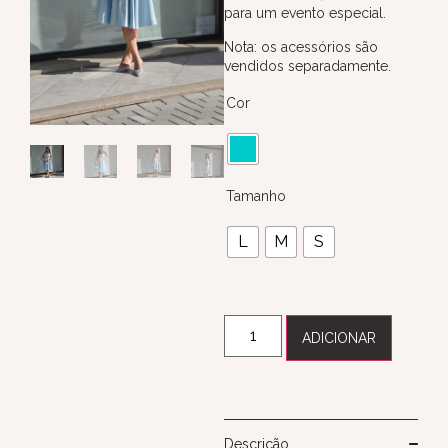
para um evento especial.
Nota: os acessórios são
vendidos separadamente.
Cor
Tamanho
L
M
S
ADICIONAR
Descrição