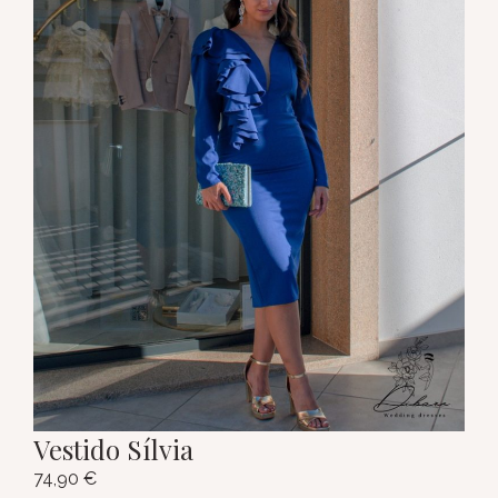
Vestido Sílvia
74,90
€