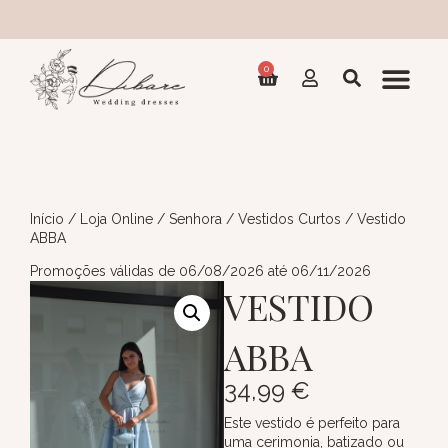
Co
0
Início
/
Loja Online
/
Senhora
/
Vestidos Curtos
/ Vestido
ABBA
Promoções válidas de 06/08/2026 até 06/11/2026
VESTIDO
ABBA
34,99
€
Este vestido é perfeito para
uma cerimonia, batizado ou