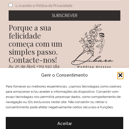
Li e aceito a Política de Privacidade
Porque a sua
felicidade
começa com um
simples passo.
Contacte-nos!
Av. 25 de Abril,
+351 910 184
SIGA-NOS NAS REDES
38 A
359
Gerir o Consentimento
SOCIAIS
(Chamada para a
6100 - 731,
rede móvel
Sertã
nacional)
Para fornecer as melhores experiências, usamos tecnologias como cookies
PORTUGAL
+351 274 094
para armazenar e/ou aceder a informações do dispositivo. Consentir com
097
essas tecnologias nos permitirá processar dados, como comportamento de
(Chamada para a
navegação ou IDs exclusivos neste site. Não consentir ou retirar o
rede fixa nacional)
consentimento pode afetar negativamante certos recursos e funções.
geral@dibare.com
Avisos legais
Política de Privacidade
Aceitar
Livro de reclamações
Política de Cookies (UE)