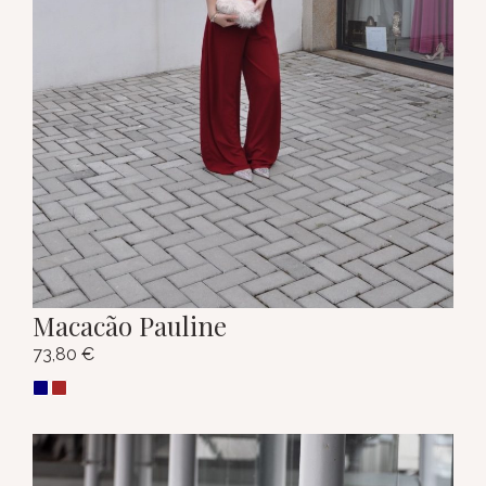
Macacão Pauline
73,80
€