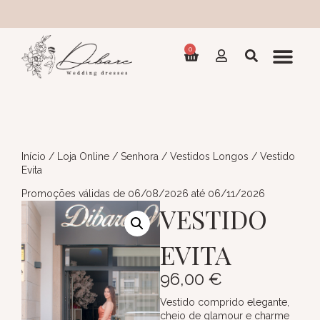
Col
0
Início
/
Loja Online
/
Senhora
/
Vestidos Longos
/ Vestido
Evita
Promoções válidas de 06/08/2026 até 06/11/2026
VESTIDO
EVITA
96,00
€
Vestido comprido elegante,
cheio de glamour e charme