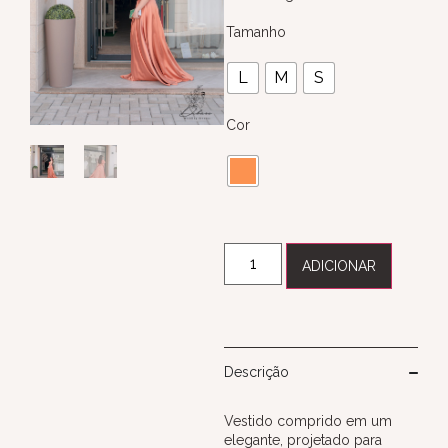
Tamanho
L
M
S
Cor
ADICIONAR
Descrição
Vestido comprido em um
elegante, projetado para