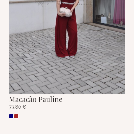
Macacão Pauline
73,80
€