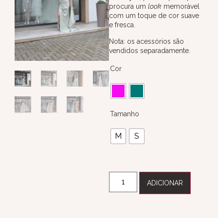
procura um
look
memorável
com um toque de cor suave
e fresca.
Nota: os acessórios são
vendidos separadamente.
Cor
Tamanho
M
S
ADICIONAR