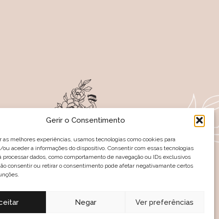
Gerir o Consentimento
r as melhores experiências, usamos tecnologias como cookies para
ou aceder a informações do dispositivo. Consentir com essas tecnologias
rá processar dados, como comportamento de navegação ou IDs exclusivos
-NOS NAS REDES SOCIAIS
Não consentir ou retirar o consentimento pode afetar negativamante certos
unções.
es
Política de troca e devolução
ceitar
Negar
Ver preferências