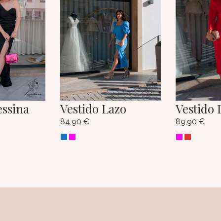
essina
Vestido Lazo
Vestido 
84,90
€
89,90
€