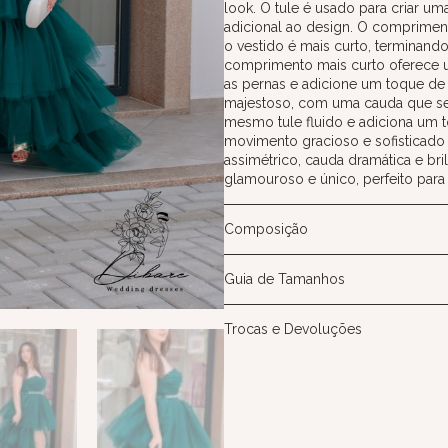
look. O tule é usado para criar um
adicional ao design. O comprimento 
o vestido é mais curto, terminand
comprimento mais curto oferece 
as pernas e adicione um toque de f
majestoso, com uma cauda que se 
mesmo tule fluido e adiciona um t
movimento gracioso e sofisticad
assimétrico, cauda dramática e br
glamouroso e único, perfeito para
Composição
Guia de Tamanhos
Trocas e Devoluções