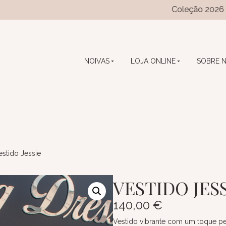
Coleção 2026 das coleçõe
NOIVAS
LOJA ONLINE
SOBRE 
stido Jessie
VESTIDO JES
140,00
€
Vestido vibrante com um toque pe