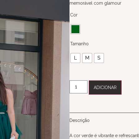
memorável com glamour
Cor
Tamanho
L
M
S
ADICIONAR
Descrição
A cor verde é vibrante e refresca