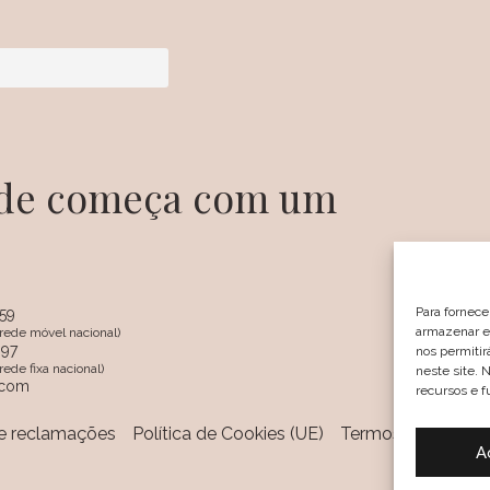
dade começa com um
Para fornece
359
armazenar e/
rede móvel nacional)
097
nos permiti
SIGA
ede fixa nacional)
neste site. 
.com
recursos e f
de reclamações
Política de Cookies (UE)
Termos e Condiçõ
A