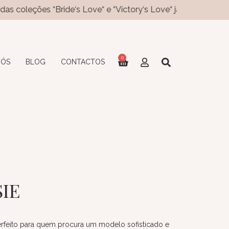
s “Bride‘s Love“ e “Victory‘s Love“ já disponíveis no site! No
0
NÓS
BLOG
CONTACTOS
SIE
rfeito para quem procura um modelo sofisticado e