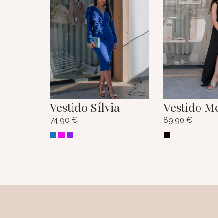
Vestido Sílvia
Vestido M
74,90
€
89,90
€