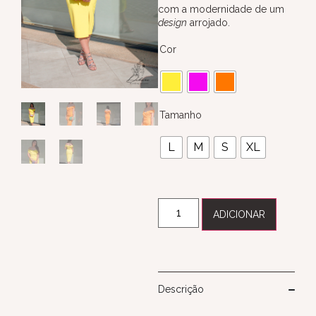
com a modernidade de um
design
arrojado.
Cor
Tamanho
L
M
S
XL
ADICIONAR
Descrição