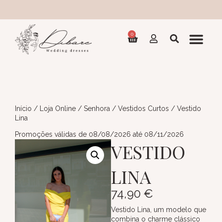
Coleção 2
0
Início
/
Loja Online
/
Senhora
/
Vestidos Curtos
/ Vestido
Lina
Promoções válidas de 08/08/2026 até 08/11/2026
VESTIDO
LINA
74,90
€
Vestido Lina, um modelo que
combina o charme clássico