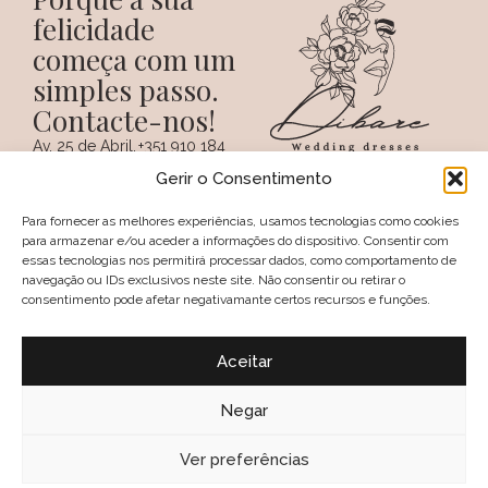
felicidade
começa com um
simples passo.
Contacte-nos!
Av. 25 de Abril,
+351 910 184
SIGA-NOS NAS REDES
38 A
359
Gerir o Consentimento
SOCIAIS
(Chamada para a
6100 - 731,
rede móvel
Sertã
nacional)
Para fornecer as melhores experiências, usamos tecnologias como cookies
PORTUGAL
+351 274 094
para armazenar e/ou aceder a informações do dispositivo. Consentir com
097
essas tecnologias nos permitirá processar dados, como comportamento de
(Chamada para a
navegação ou IDs exclusivos neste site. Não consentir ou retirar o
rede fixa nacional)
consentimento pode afetar negativamante certos recursos e funções.
geral@dibare.com
Avisos legais
Política de Privacidade
Aceitar
Livro de reclamações
Política de Cookies (UE)
Termos e Condições
Negar
Política de troca e devolução
2025, Dibare, Wedding Dresses
Ver preferências