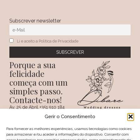
Subscrever newsletter
Li e aceito a Política de Privacidade
Porque a sua
felicidade
começa com um
simples passo.
Contacte-nos!
Av. 25 de Abril,
+351 910 184
SIGA-NOS NAS REDES
38 A
359
Gerir o Consentimento
SOCIAIS
(Chamada para a
6100 - 731,
rede móvel
Sertã
nacional)
Para fornecer as melhores experiências, usamos tecnologias como cookies
PORTUGAL
+351 274 094
para armazenar e/ou aceder a informações do dispositivo. Consentir com
097