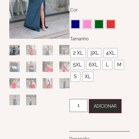
Cor
Tamanho
2 XL
3XL
4XL
5XL
6XL
L
M
S
XL
ADICIONAR