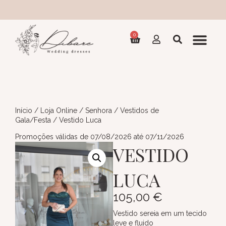
Coleção 202
0
Início
/
Loja Online
/
Senhora
/
Vestidos de
Gala/Festa
/ Vestido Luca
Promoções válidas de 07/08/2026 até 07/11/2026
VESTIDO
LUCA
105,00
€
Vestido sereia em um tecido
leve e fluido