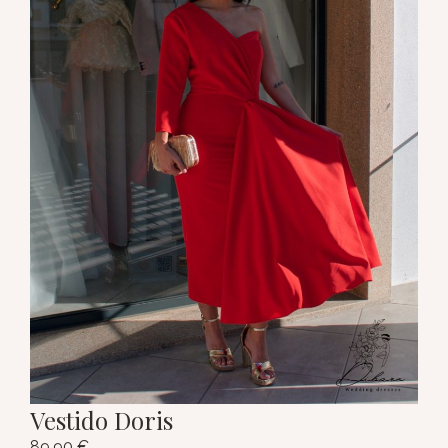
Vestido Doris
89,90
€