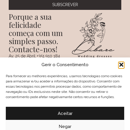
Porque a sua
felicidade
começa com um
simples passo.
Contacte-nos!
Av. 25 de Abril,
+351 910 184
SIGA-NOS NAS REDES
38 A
359
Gerir o Consentimento
SOCIAIS
(Chamada para a
6100 - 731,
rede móvel
Sertã
nacional)
Para fornecer as melhores experiências, usamos tecnologias como cookies
PORTUGAL
+351 274 094
para armazenar e/ou aceder a informações do dispositivo. Consentir com
097
essas tecnologias nos permitirá processar dados, como comportamento de
(Chamada para a
navegação ou IDs exclusivos neste site. Não consentir ou retirar o
rede fixa nacional)
consentimento pode afetar negativamante certos recursos e funções.
geral@dibare.com
Avisos legais
Política de Privacidade
Aceitar
Livro de reclamações
Política de Cookies (UE)
Termos e Condições
Negar