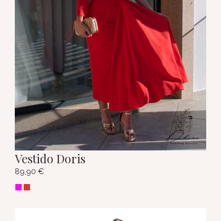
Vestido Doris
89,90
€