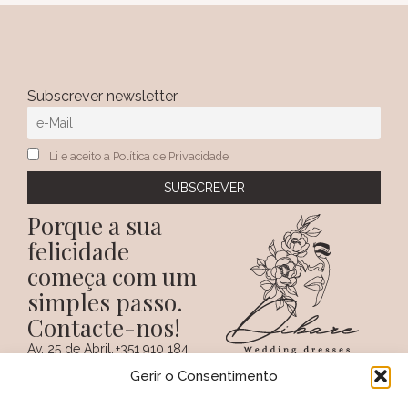
Subscrever newsletter
Li e aceito a Política de Privacidade
Porque a sua
felicidade
começa com um
simples passo.
Contacte-nos!
Av. 25 de Abril,
+351 910 184
SIGA-NOS NAS REDES
38 A
359
Gerir o Consentimento
SOCIAIS
(Chamada para a
6100 - 731,
rede móvel
Sertã
nacional)