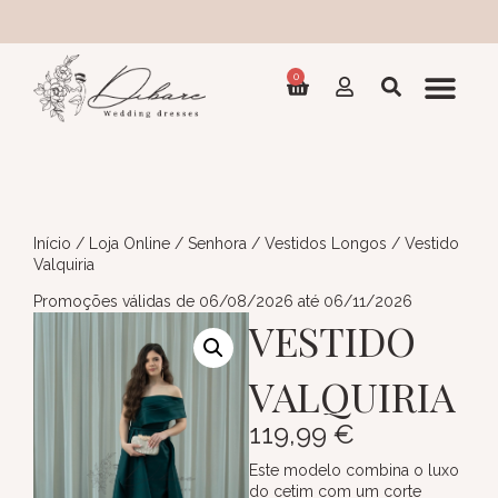
Coleç
0
Início
/
Loja Online
/
Senhora
/
Vestidos Longos
/ Vestido
Valquiria
Promoções válidas de 06/08/2026 até 06/11/2026
VESTIDO
VALQUIRIA
119,99
€
Este modelo combina o luxo
do cetim com um corte