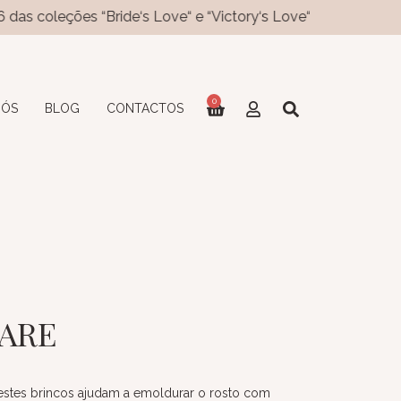
ões “Bride‘s Love“ e “Victory‘s Love“ já disponíveis no site! 
0
NÓS
BLOG
CONTACTOS
BARE
estes brincos ajudam a emoldurar o rosto com