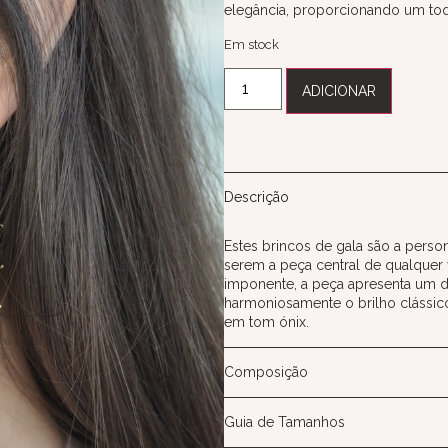
elegância, proporcionando um toqu
Em stock
ADICIONAR
Descrição
Estes brincos de gala são a perso
serem a peça central de qualquer 
imponente, a peça apresenta um d
harmoniosamente o brilho clássic
em tom ónix.
Composição
Guia de Tamanhos