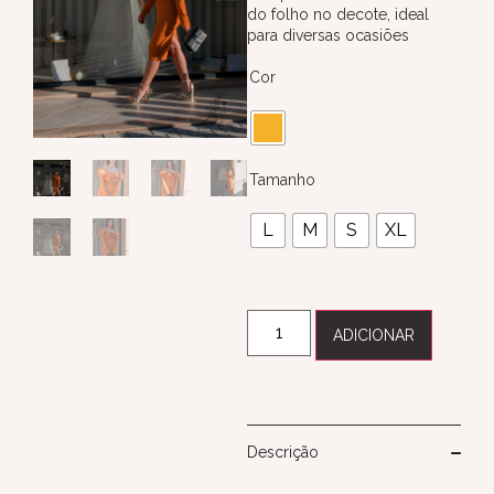
do folho no decote, ideal
para diversas ocasiões
Cor
Tamanho
L
M
S
XL
ADICIONAR
Descrição