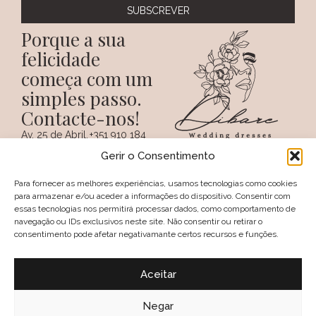
Porque a sua
felicidade
começa com um
simples passo.
Contacte-nos!
Av. 25 de Abril,
+351 910 184
SIGA-NOS NAS REDES
38 A
359
Gerir o Consentimento
SOCIAIS
(Chamada para a
6100 - 731,
rede móvel
Sertã
nacional)
Para fornecer as melhores experiências, usamos tecnologias como cookies
PORTUGAL
+351 274 094
para armazenar e/ou aceder a informações do dispositivo. Consentir com
097
essas tecnologias nos permitirá processar dados, como comportamento de
(Chamada para a
navegação ou IDs exclusivos neste site. Não consentir ou retirar o
rede fixa nacional)
consentimento pode afetar negativamante certos recursos e funções.
geral@dibare.com
Avisos legais
Política de Privacidade
Aceitar
Livro de reclamações
Política de Cookies (UE)
Termos e Condições
Negar