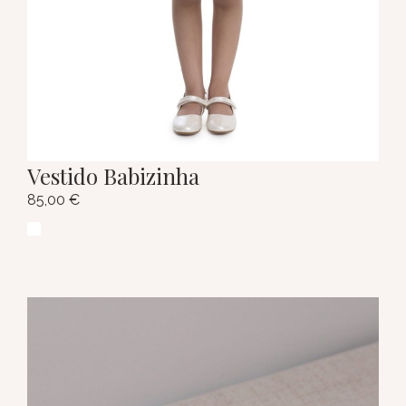
Vestido Babizinha
85,00
€