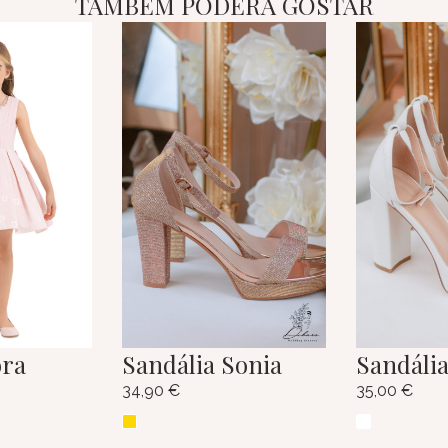
TAMBÉM PODERÁ GOSTAR
ora
Sandália Sonia
Sandália
34,90
€
35,00
€