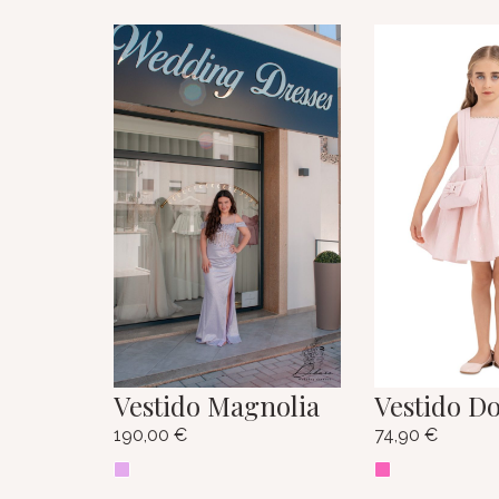
Vestido Magnolia
Vestido D
190,00
€
74,90
€