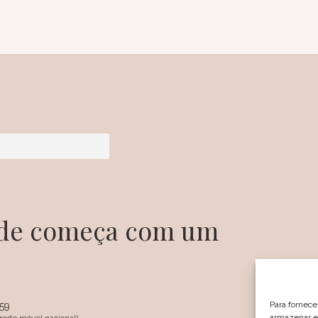
dade começa com um
Para fornece
359
armazenar e/