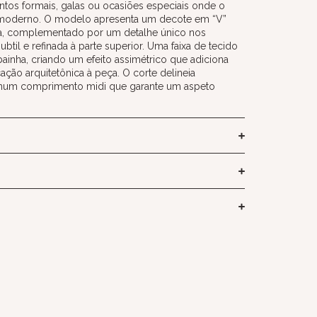
entos formais, galas ou ocasiões especiais onde o
n moderno. O modelo apresenta um decote em “V”
ta, complementado por um detalhe único nos
til e refinada à parte superior. Uma faixa de tecido
 bainha, criando um efeito assimétrico que adiciona
ção arquitetônica à peça. O corte delineia
 num comprimento midi que garante um aspeto