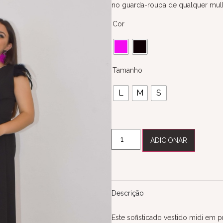
no guarda-roupa de qualquer mulhe
Cor
Tamanho
L
M
S
ADICIONAR
Descrição
Este sofisticado vestido midi em 