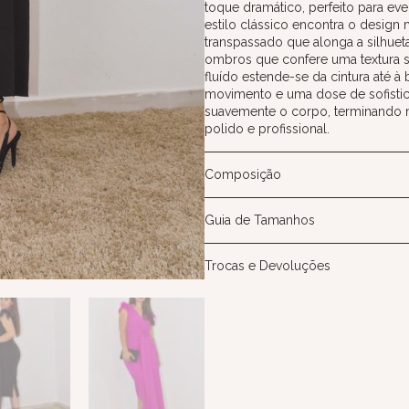
toque dramático, perfeito para ev
estilo clássico encontra o desig
transpassado que alonga a silhue
ombros que confere uma textura sub
fluído estende-se da cintura até à
movimento e uma dose de sofistica
suavemente o corpo, terminando
polido e profissional.
Composição
Guia de Tamanhos
Trocas e Devoluções