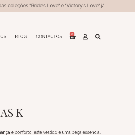
s “Bride‘s Love“ e “Victory‘s Love“ já disponíveis no site! N
0
NÓS
BLOG
CONTACTOS
AS K
ança e conforto, este vestido é uma peça essencial